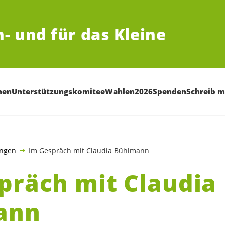
n-
und für das Kleine
nen
Unterstützungskomitee
Wahlen2026
Spenden
Schreib m
ungen
Im Gespräch mit Claudia Bühlmann
präch mit Claudia
ann